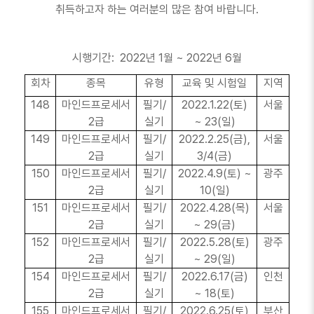
취득하고자 하는 여러분의 많은 참여 바랍니다
.
시행기간
:
2022
년
1
월
~ 2022
년
6
월
회차
종목
유형
교육 및 시험일
지역
148
마인드프로세서
필기
/
2022.1.22(
토
)
서울
2
급
실기
~ 23(
일
)
149
마인드프로세서
필기
/
2022.2.25(
금
),
서울
2
급
실기
3/4(
금
)
150
마인드프로세서
필기
/
2022.4.9(
토
) ~
광주
2
급
실기
10(
일
)
151
마인드프로세서
필기
/
2022.4.28(
목
)
서울
2
급
실기
~ 29(
금
)
152
마인드프로세서
필기
/
2022.5.28(
토
)
광주
2
급
실기
~ 29(
일
)
154
마인드프로세서
필기
/
2022.6.17(
금
)
인천
2
급
실기
~ 18(
토
)
155
마인드프로세서
필기
/
2022.6.25(
토
)
부산