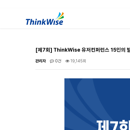
[제7회] ThinkWise 유저컨퍼런스 15인의
관리자
0건
19,145회