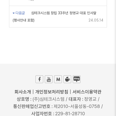
다음글
심테크시스템 창립 33주년 정영교 대표 인사말
(행사안내 포함)
24.05.14
회사소개
|
개인정보처리방침
|
서비스이용약관
상호명 :
(주)심테크시스템 /
대표자 :
정영교 /
통신판매업신고번호 :
제2010-서울성동-0758 /
사업자번호 :
229-81-28710