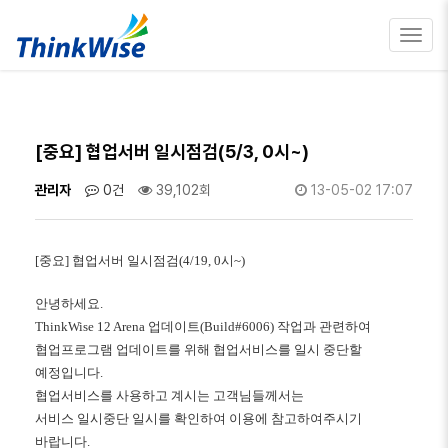
Toggl
navig
[중요] 협업서버 일시점검(5/3, 0시~)
관리자
0건
39,102회
13-05-02 17:07
[
중요
]
협업서버 일시점검
(4/19, 0
시
~)
안녕하세요
.
ThinkWise 12 Arena
업데이트
(Build#6006)
작업과 관련하여
협업프로그램 업데이트를 위해 협업서비스를 일시 중단할
예정입니다
.
협업서비스를 사용하고 계시는 고객님들께서는
서비스 일시중단 일시를 확인하여 이용에 참고하여주시기
바랍니다
.