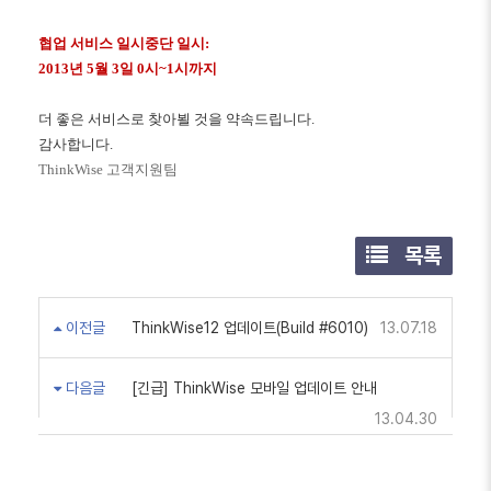
협업 서비스 일시중단 일시
:
2013
년
5
월
3
일
0
시
~1
시까지
더 좋은 서비스로 찾아뵐 것을 약속드립니다
.
감사합니다
.
ThinkWise
고객지원팀
목록
이전글
ThinkWise12 업데이트(Build #6010)
13.07.18
다음글
[긴급] ThinkWise 모바일 업데이트 안내
13.04.30