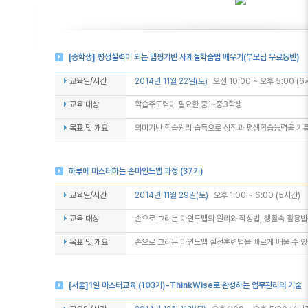
[중학생] 평생실력이 되는 맵핑기반 사계절학습법 배우기(부모님 무료동반)
교육일/시간
2014년 11월 22일(토)
오전 10:00 ~ 오후 5:00 (6
교육 대상
학습주도력이 필요한 중1~중3학생
목표 및 개요
의미기반 학습원리 습득으로 성적과 평생학습능력을 기릅
하루에 마스터하는 손마인드맵 과정 (37기)
교육일/시간
2014년 11월 29일(토)
오후 1:00 ~ 6:00 (5시간)
교육 대상
손으로 그리는 마인드맵의 원리와 작성법, 생활속 활용
목표 및 개요
손으로 그리는 마인드맵 실전훈련법을 빠르게 배울 수 있
[서울]1일 마스터교육 (103기)-ThinkWise로 완성하는 업무관리의 기술