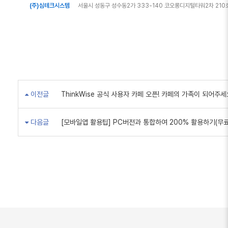
(주)심테크시스템
서울시 성동구 성수동2가 333-140 코오롱디지털타워2차 210
이전글
ThinkWise 공식 사용자 카페 오픈! 카페의 가족이 되어주세
다음글
[모바일앱 활용팁] PC버전과 통합하여 200% 활용하기(무