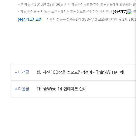
- 본 메일은 2015년 03월 06일 기준 메일수신동의를 하신 회원님들에게 발송되는 발
- 메일 수신을 원치 않는 고객님께서는 회원정보를 수정하여 주시거나
[수신거부]
를
(주)심테크시스템
서울시 성동구 성수동2가 333-140 코오롱디지털타워2차 210
이전글
팁. 사진 100장을 맵으로? 걱정마~ ThinkWise니까!
다음글
ThinkWise 14 업데이트 안내