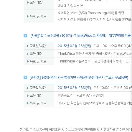
교육 대상
방법에 관심있는 분
효과적인 Mind(생각) Processing(처리)를 위한
목표 및 개요
시각적 사고의 원리를 배우고 시각적 필기방법을 훈련합
[서울]1일 마스터교육 (106기)-ThinkWise로 완성하는 업무관리의 기술
교육일/시간
2015년 03월 26일(목)
오후 1:00 ~ 오후 5:00 (4
교육 대상
ThinkWise 처음 사용자 및 중급 사용자, ThinkWis
목표 및 개요
ThinkWise 기본과정부터 고급과정까지 하루에 마스터
[중학생] 평생실력이 되는 맵핑기반 사계절학습법 배우기(부모님 무료동반)
교육일/시간
2015년 03월 28일(토)
오전 10:00 ~ 오후 5:00 (
교육 대상
학습주도력이 필요한 중1~중3학생
목표 및 개요
의미기반 학습원리 습득으로 성적과 평생학습능력을 기릅
- 본 메일은 정보통신망 이용촉진 및 정보보호등에 관한법률 및 시행규칙을 준수한 이메