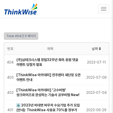
Toggl
navig
Total 464건
5 페이지
번호
제목
날짜
(주)심테크시스템 창립32주년 축하.응원 댓글
404
2023-07-11
이벤트 당첨자 발표
[ThinkWise 아카데미] 전주센터 새단장 오픈
403
2023-07-06
이벤트 안내
[ThinkWise 아카데미] '고수비법'
402
2023-07-04
씽크와이즈로 완성하는 기술사 공부비법 New!
2023년 비대면 바우처 수요기업 추가 모집
401
(안내): ThinkWise 사용료 70%를 정부가
2023-06-29