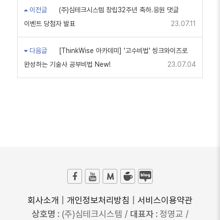
이전글
(주)심테크시스템 창립32주년 축하.응원 댓글
이벤트 당첨자 발표
23.07.11
다음글
[ThinkWise 아카데미] '고수비법' 씽크와이즈로
완성하는 기술사 공부비법 New!
23.07.04
회사소개
|
개인정보처리방침
|
서비스이용약관
상호명 :
(주)심테크시스템 /
대표자 :
정영교 /