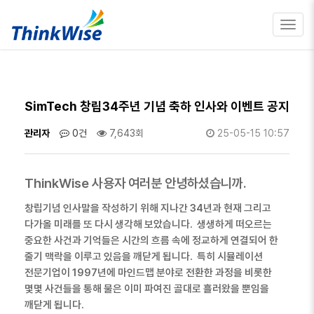
Toggl
navig
SimTech 창립34주년 기념 축하 인사와 이벤트 공지
관리자
0건
7,643회
25-05-15 10:57
ThinkWise
사용자 여러분 안녕하셨습니까
.
창립기념 인사말을 작성하기 위해 지나간
34
년과 현재 그리고
다가올 미래를 또 다시 생각해 보았습니다
.
생생하게 떠오르는
중요한 사건과 기억들은 시간의 흐름 속에 정교하게 연결되어 한
줄기 맥락을 이루고 있음을 깨닫게 됩니다
.
특히 시뮬레이션
전문기업이
1997
년에 마인드맵 분야로 전환한 과정을 비롯한
몇몇 사건들을 통해 물은 이미 파여진 골대로 흘러왔을 뿐임을
깨닫게 됩니다
.