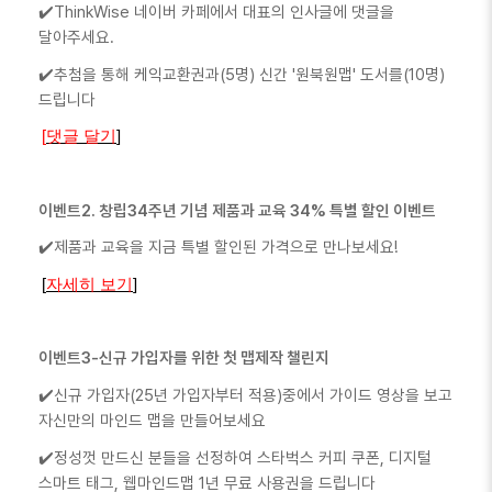
ThinkWise 네이버 카페에서 대표의 인사글에 댓글을
✔️
달아주세요.
추첨을 통해 케익교환권과(5명) 신간 '원북원맵' 도서를(10명)
✔️
드립니다
[
댓글
달기
]
이벤트2. 창립34주년 기념 제품과 교육 34% 특별 할인 이벤트
제품과 교육을 지금 특별 할인된 가격으로 만나보세요!
✔️
[
자세히
보기
]
이벤트3-신규 가입자를 위한 첫 맵제작 챌린지
신규 가입자(25년 가입자부터 적용)중에서 가이드 영상을 보고
✔️
자신만의 마인드 맵을 만들어보세요
정성껏 만드신 분들을 선정하여 스타벅스 커피 쿠폰, 디지털
✔️
스마트 태그, 웹마인드맵 1년 무료 사용권을 드립니다