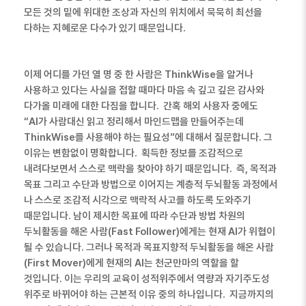
모든 것의 밑에 위대한 조상과 자신의 위치에서 묵묵히 최선을
다하는 지혜로운 다수가 있기 때문입니다
.
이제 어디를 가던 열 명 중 한 사람은 ThinkWise을 알거나
사용하고 있다는 사실을 접할 때마다 마음 속 깊고 깊은 감사와
다가올 미래에 대한 다짐을 합니다
.
간혹 해외 사용자 중에도
“
AI
가 사람대신 읽고 정리해서 마인드맵을 만들어주는데
ThinkWise
를 사용해야 하는 필요성”에 대해서 질문합니다
.
그
이유는 변함없이 명확합니다
.
획득한 정보를 조감적으로
내려다보면서 스스로 맥락을 찾아야 하기 때문입니다
.
즉
,
목적과
목표 그리고 수단과 방법으로 이어지는 계층적 두뇌활동 과정에서
나 스스로 조감적 시각으로 맥락적 사고를 하도록 도와주기
때문입니다
.
남이 제시한 목표에 따라 수단과 방법 차원의
두뇌활동을 해온 사람
(Fast Follower)
에게는 현재
AI
가 위협이
될 수 있습니다
.
그러나 목적과 목표지향적 두뇌활동을 해온 사람
(First Mover)
에게 현재의
AI
는 천군만마의 역할을 할
것입니다
.
이는 우리의 교육이 성적위주에서 역량과 자기주도성
위주로 바뀌어야 하는 근본적 이유 중의 하나입니다
.
지금까지의