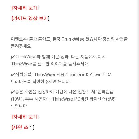
[
자세히
보기
]
[
가이드
영상
보
기
]
이벤트4-
돌고 돌아도, 결국 ThinkWise 였습니다
당신의 사연을
들려주세요
ThinkWise와 함께 이룬 성과, 다른 제품에서 다시
✔️
ThinkWise를 선택한 이야기를 들려주세요
작성방법: ThinkWise 사용의 Before & After 가 잘
✔️
드러나도록 작성해주시면 됩니다.
좋은 사연을 선정하여 이번에 나온 신간 도서 '원북원맵'
✔️
(10명), 우수 사연자는 ThinkWise PC버전 라이센스(5명)
드립니다
[
자세히
보기
]
[사연
쓰
기
]