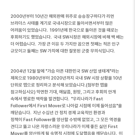
2000
년부터
10
년간 해외판매 위주로 승승장구하다가 리먼
브라더스 사태를 계기로 국내시장으로 돌아서면서부터 많은
어려움이 있었습니다
. 1991
년에 한국으로 돌아온 것을 때로는
후회하기도 했었습니다
.
국내
SW
시장은 해외시장에 비해 백 배는
더 어렵습니다
.
가장 큰 이유 두 가지만 꼽으면 첫째는 적은 인구
규모이고 둘째는
SW
가치에 대한 잘못된 군중 무의식입니다
.
2004
년
12
월 말에
"
가슴 아픈 대한민국
SW
산업 생태계
"
라는
제목으로
1980
년부터
2020
년까지 국내
SW
시장 상황을
10
년
단위로 맵으로 정리하고 분석해 보았습니다
.(
첨부한 맵을
참고하십시오
)
막연한 기대
,
애닳픔
,
원망
,
그리고 후회의 안개
속에서 명료한 맥락을 발견합니다
. "
우리나라가
Fast
Follower
에서
First Mover
로 나아갈 시점에 이제 들어섰음
"
을
깨닫습니다
.
지난 수십년 간 정치 경제 교육적인 환경과
정책이
Fast Follower
를 양산할 수밖에 없었고
,
그 모든 역경을
견디고 뚫고 나온 자랑스러운 우리나라가 이제 좋든 싫던
First
Mover
를 양산하게 될 숙명적 시점에 도달했음을 깨닫습니다
.
이