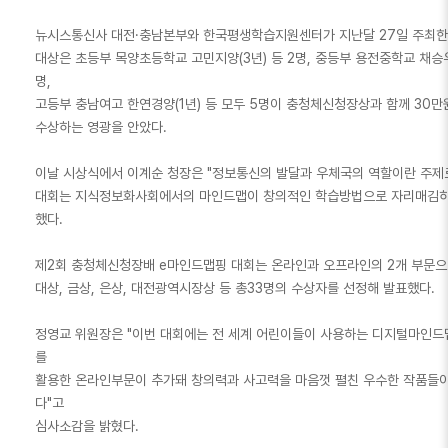
뉴시스통신사 대전·충남본부와 한국평생학습지원센터가 지난달 27일 주최한
대상은 초등부 목양초등학교 고민지양(3년) 등 2명, 중등부 용전중학교 채승우군
명,
고등부 충남여고 한연경양(1년) 등 모두 5명이 충청체신청장상과 함께 30
수상하는 영광을 안았다.
이날 시상식에서 이계순 청장은 "정보통신의 발달과 우체국의 역할이란 주제
대회는 지식정보화사회에서의 마인드맵이 창의적인 학습방법으로 자리매김하
했다.
제2회 충청체신청장배 e마인드맵핑 대회는 온라인과 오프라인의 2개 부문
대상, 금상, 은상, 대전광역시장상 등 총33명의 수상자를 선정해 발표했다.
정영교 위원장은 "이번 대회에는 전 세계 어린이들이 사용하는 디지털마인드
를
활용한 온라인부문이 추가돼 창의력과 사고력을 마음껏 펼친 우수한 작품들이
다"고
심사소감을 밝혔다.