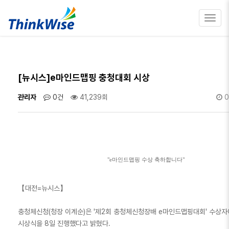
Toggl
navig
[뉴시스]e마인드맵핑 충청대회 시상
관리자
0건
41,239회
0
"e마인드맵핑 수상 축하합니다"
【대전=뉴시스】
충청체신청(청장 이계순)은 '제2회 충청체신청장배 e마인드맵핑대회' 수상
시상식을 8일 진행했다고 밝혔다.