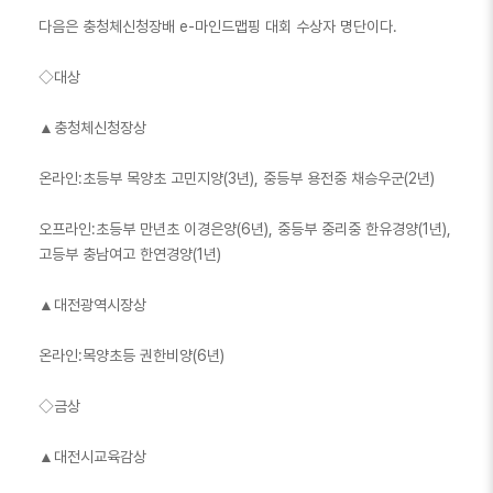
다음은 충청체신청장배 e-마인드맵핑 대회 수상자 명단이다.
◇대상
▲충청체신청장상
온라인:초등부 목양초 고민지양(3년), 중등부 용전중 채승우군(2년)
오프라인:초등부 만년초 이경은양(6년), 중등부 중리중 한유경양(1년),
고등부 충남여고 한연경양(1년)
▲대전광역시장상
온라인:목양초등 권한비양(6년)
◇금상
▲대전시교육감상