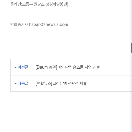
온라인:초등부 원당초 정경희양(6년)
박희송기자 hspark@newsis.com
이전글
[Daum 증권]마인드맵 홈스쿨 사업 진출
다음글
[연합뉴스]크레듀엠 전략적 제휴