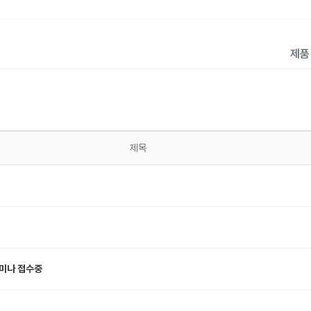
제
제목
미나 접수중