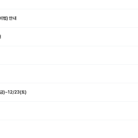
비법) 안내
내
)~12/23(토)