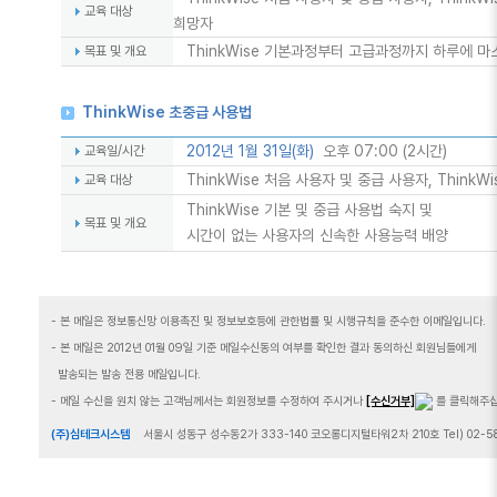
교육 대상
희망자
ThinkWise 기본과정부터 고급과정까지 하루에 마
목표 및 개요
ThinkWise 초중급 사용법
2012년 1월 31일(화)
오후 07:00 (2시간)
교육일/시간
ThinkWise 처음 사용자 및 중급 사용자, ThinkW
교육 대상
ThinkWise 기본 및 중급 사용법 숙지 및
목표 및 개요
시간이 없는 사용자의 신속한 사용능력 배양
- 본 메일은 정보통신망 이용촉진 및 정보보호등에 관한법률 및 시행규칙을 준수한 이메일입니다.
- 본 메일은 2012년 01월 09일 기준 메일수신동의 여부를 확인한 결과 동의하신 회원님들에게
발송되는 발송 전용 메일입니다.
- 메일 수신을 원치 않는 고객님께서는 회원정보를 수정하여 주시거나
[수신거부]
를 클릭해주십
(주)심테크시스템
서울시 성동구 성수동2가 333-140 코오롱디지털타워2차 210호 Tel) 02-5