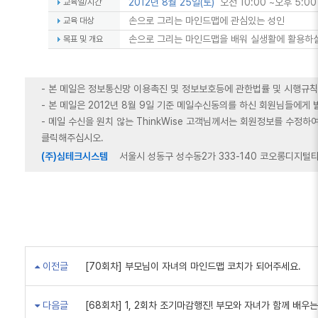
2012년 8월 25일(토)
오전 10:00 ~오후 5:00
교육일/시간
손으로 그리는 마인드맵에 관심있는 성인
교육 대상
손으로 그리는 마인드맵을 배워 실생활에 활용하실
목표 및 개요
- 본 메일은 정보통신망 이용촉진 및 정보보호등에 관한법률 및 시행규
- 본 메일은 2012년 8월 9일 기준 메일수신동의를 하신 회원님들에게
- 메일 수신을 원치 않는 ThinkWise 고객님께서는 회원정보를 수정
클릭해주십시오.
(주)심테크시스템
서울시 성동구 성수동2가 333-140 코오롱디지털타
이전글
[70회차] 부모님이 자녀의 마인드맵 코치가 되어주세요.
다음글
[68회차] 1, 2회차 조기마감행진! 부모와 자녀가 함께 배