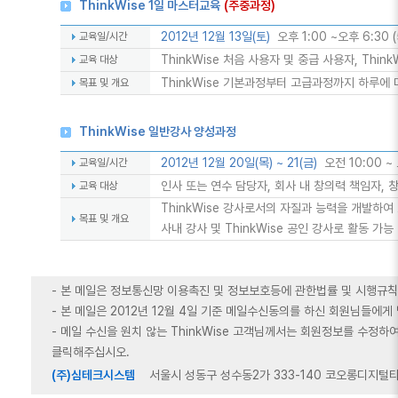
ThinkWise 1일 마스터교육
(주중과정)
2012년 12월 13일(토)
오후 1:00 ~오후 6:30 
교육일/시간
ThinkWise 처음 사용자 및 중급 사용자, Thin
교육 대상
ThinkWise 기본과정부터 고급과정까지 하루에 
목표 및 개요
ThinkWise 일반강사 양성과정
2012년 12월 20일(목) ~ 21(금)
오전 10:00 ~
교육일/시간
인사 또는 연수 담당자, 회사 내 창의력 책임자, 
교육 대상
ThinkWise 강사로서의 자질과 능력을 개발하여
목표 및 개요
사내 강사 및 ThinkWise 공인 강사로 활동 가능
- 본 메일은 정보통신망 이용촉진 및 정보보호등에 관한법률 및 시행규
- 본 메일은 2012년 12월 4일 기준 메일수신동의를 하신 회원님들에게
- 메일 수신을 원치 않는 ThinkWise 고객님께서는 회원정보를 수정
클릭해주십시오.
(주)심테크시스템
서울시 성동구 성수동2가 333-140 코오롱디지털타