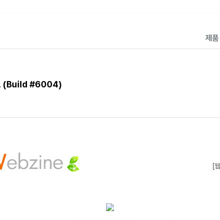
제
Build #6004)
[