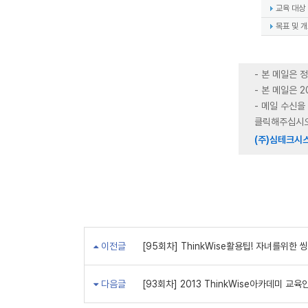
교육 대상
목표 및 
- 본 메일은
- 본 메일은 
- 메일 수신을
클릭해주십시오
(주)심테크시
이전글
[95회차] ThinkWise활용팁! 자녀를위한
다음글
[93회차] 2013 ThinkWise아카데미 교육