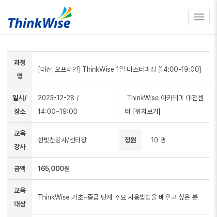
Toggl
navig
과정
[대전_오프라인] ThinkWise 1일 마스터과정 [14:00-19:00]
명
일시/
2023-12-28
/
ThinkWise 아카데미 대전센
장소
14:00~19:00
터
[위치보기]
교육
한빛찬강사/센터장
정원
10 명
강사
금액
165,000원
교육
ThinkWise 기초~중급 단계 주요 사용방법을 배우고 싶은 분
대상