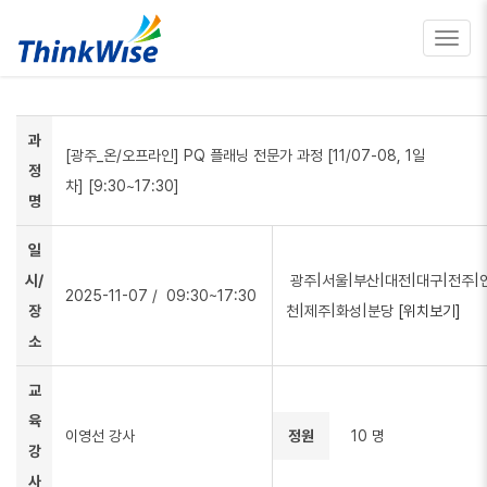
Toggl
navig
과
[광주_온/오프라인] PQ 플래닝 전문가 과정 [11/07-08, 1일
정
차] [9:30~17:30]
명
일
시/
광주|서울|부산|대전|대구|전주|
2025-11-07
/ 09:30~17:30
장
천|제주|화성|분당
[위치보기]
소
교
육
이영선 강사
정원
10 명
강
사