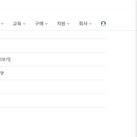
품
교육
구매
지원
회사
치보기]
 명